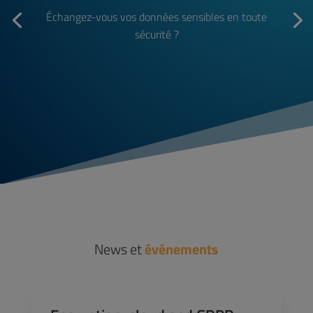
Échangez-vous vos données sensibles en toute
sécurité ?
News et
événements