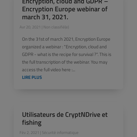
Encryption, cloud and GDPR –
Encryption Europe webinar of
march 31, 2021.
Avr 20, 2021
|
Non classifié(e)
On the 31st of march 2021, Encryption Europe
organized a webinar : "Encryption, cloud and
GDPR - what is the recipe for survival ?". This is
the full transcription of the webinar. You may
access the full video here :...
LIRE PLUS
Utilisateurs de CryptNDrive et
fishing
Fév 2, 2021
|
Sécurité informatique