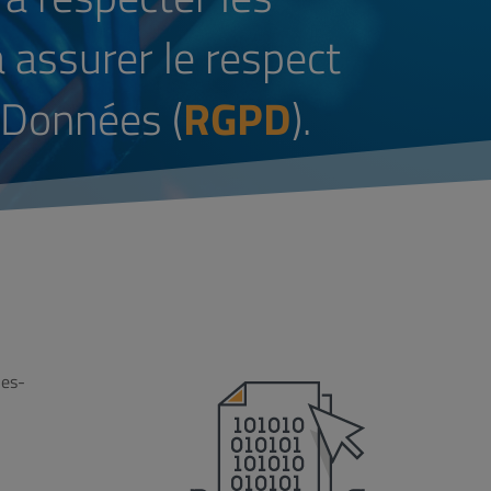
 assurer le respect
 Données (
RGPD
).
les-