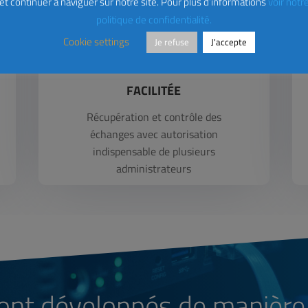
et continuer à naviguer sur notre site. Pour plus d’informations
voir notr
politique de confidentialité.
Cookie settings
Je refuse
J'accepte
CONTRÔLE ET GESTION
FACILITÉE
Récupération et contrôle des
échanges avec autorisation
indispensable de plusieurs
administrateurs
ont développés de manière 