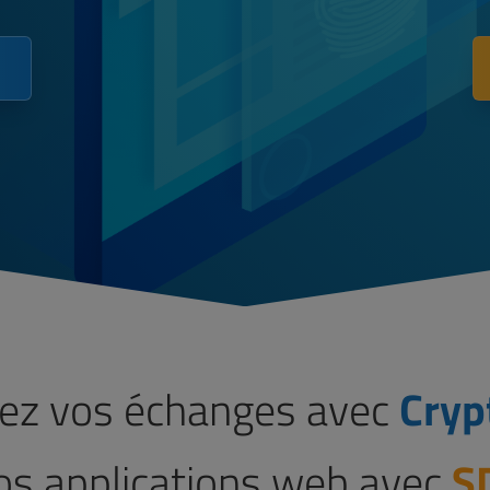
sez vos échanges avec
Cryp
os applications web avec
S