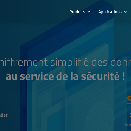
Produits
Applications
hiffrement simplifié des do
au service de la sécurité !
e
nées
.
dir