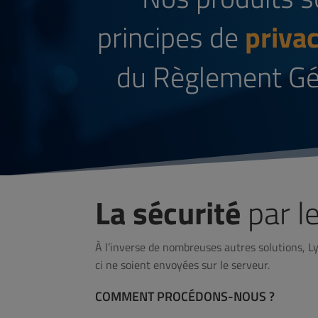
principes de
priva
du Règlement Gén
La sécurité
par l
À l’inverse de nombreuses autres solutions, L
ci ne soient envoyées sur le serveur.
COMMENT PROCÉDONS-NOUS ?