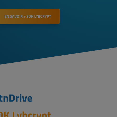
EN SAVOIR + SDK LYBCRYPT
tnDrive
DK Lybcrypt